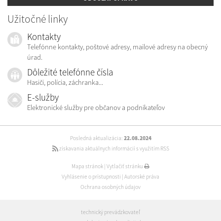
Užitočné linky
Kontakty
Telefónne kontakty, poštové adresy, mailové adresy na obecný
úrad.
Dôležité telefónne čísla
Hasiči, polícia, záchranka...
E-služby
Elektronické služby pre občanov a podnikateľov
Posledná aktualizácia:
22.08.2024
získavania aktuálnych informácií s využitím RSS
Mapa stránok
|
Vytlačiť stránku
Vyhlásenie o prístupnosti
|
Autorské práva
Ochrana osobných údajov
technický prevádzkovateľ