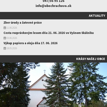
047/56 95 126
info@obechrachovo.sk
AKTUALITY
Zber úrody a žatevné práce
11.06.2026
Cesta rozprávkovým lesom dňa 21. 06. 2026 vo Vyšnom Skálniku
03.06.2026
Výkup papiera a oleja dňa 17. 06. 2026
18.05.2026
KRÁSY NAŠEJ OBCE