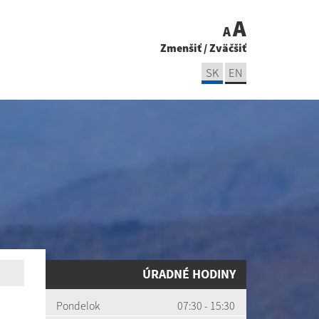
A
A
Zmenšiť
/
Zväčšiť
SK
EN
ÚRADNÉ HODINY
Pondelok
07:30 - 15:30