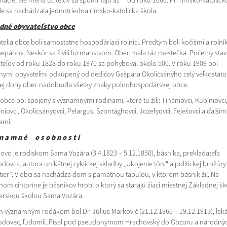
mácie, ale mená učiteľov sa spomínajú až od roku 1660. Pri rímsko-katolíc
le sa nachádzala jednotriedna rímsko-katolícka škola.
dné obyvateľstvo obce
telia obce boli samostatne hospodáriaci roľníci. Predtým boli kočišmi a roľní
epánov. Neskôr sa živili furmanstvom. Obec mala ráz mestečka. Početný stav
teľov od roku 1828 do roku 1970 sa pohyboval okolo 500. V roku 1909 bol
nymi obyvateľmi odkúpený od dedičov Gašpara Okolicsányho celý veľkostato
tej doby obec nadobudla všetky znaky poľnohospodárskej obce.
obce bol spojený s významnými rodinami, ktoré tu žili: Tihániovci, Kubíniovci
niovci, Okolicsányovci, Pelargus, Szontághovci, Jozefyovci, Feješovci a ďalším
ami.
 n a m n é o s o b n o s t i
ovo je rodiskom Sama Vozára (3.4.1823 – 5.12.1850), básnika, prekladateľa
dovca, autora unikátnej cyklickej skladby „Ukojenie tôní“ a politickej brožúry
tier“. V obci sa nachádza dom s pamätnou tabuľou, v ktorom básnik žil. Na
nom cintoríne je básnikov hrob, o ktorý sa starajú žiaci miestnej Základnej šk
erskou školou Sama Vozára.
m významným rodákom bol Dr. Július Markovič (21.12.1860 – 19.12.1913), lek
odovec, ľudomil. Písal pod pseudonymom Hrachovský do Obzoru a národný