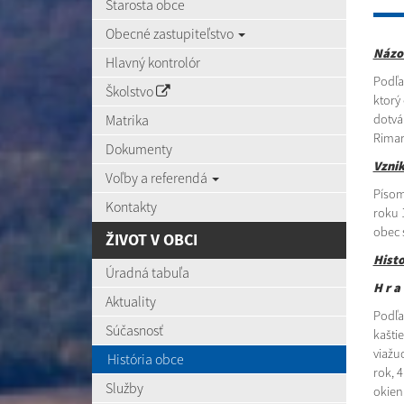
Starosta obce
Obecné zastupiteľstvo
Názo
Hlavný kontrolór
Podľa
Školstvo
ktorý
Matrika
dotvá
Rimar
Dokumenty
Vzni
Voľby a referendá
Písom
Kontakty
roku 
obec 
ŽIVOT V OBCI
Histo
Úradná tabuľa
H r a
Aktuality
Podľa
Súčasnosť
kaštie
viažu
História obce
rok, 4
Služby
okien