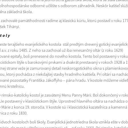
oľnohospodárske odborné učilište s odborom záhradník. Neskôr kaštieľ slúži
álna základná škola.
 zachovalé pamätihodnosti radíme aj klasickú kúriu, ktorú postavil v roku 17
šek Tihányi.
t o l y
este terajšieho evanjelického kostola stál predtým drevený gotický evanjelick
 a.v. z roku 1485. Z neho sa zachoval už iba renesančný oltár (z roku 1629)
ované epitafy, boli prenesené do nového kostola. Tento bol postavený v rok
sicistickom štýle s barokovými prvkami a dvakrát prestavaný v rokoch 1928 a 1
žnej strane veže je zamurovaný detail neskorogotického okna s plamienkovo
ou, ktorý pochádza z niekdajšej stavby hradného kaštieľa. Pri oltári sa nachá
vané pozostatky Františka Jákoffyho – pána hradu. V kostole môžeme vidieť
nú krsteľnicu.
 rímsko-katolícky kostol je zasvätený Menu Panny Márii. Bol dokončený v rok
 Je postavený v klasicistickom štýle. Uprostred hlavného oltára sa nachádza 
Márie z konca 19. storočia. V kostole sú i klasicistická kazateľnica a kamenná
nica z roku 1830.
bidvoch kostoloch boli školy. Evanjelická jednotriedna škola vznikla ešte v do