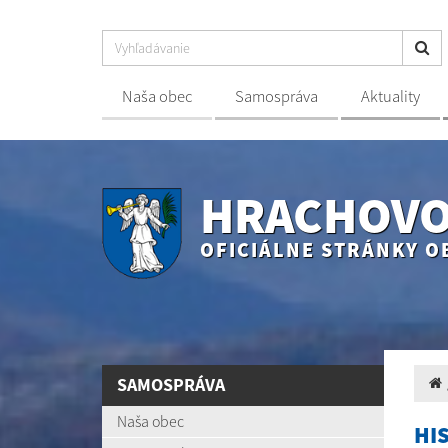
Naša obec
Samospráva
Aktuality
HRACHOV
OFICIÁLNE STRÁNKY O
SAMOSPRÁVA
Naša obec
HI