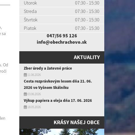
Utorok
07:30 - 15:30
Streda
07:30 - 15:30
Štvrtok
07:30 - 15:30
,
Piatok
07:30 - 15:30
e sa
047/56 95 126
info@obechrachovo.sk
AKTUALITY
u. Od
Zber úrody a žatevné práce
ročí
11.06.2026
Cesta rozprávkovým lesom dňa 21. 06.
2026 vo Vyšnom Skálniku
03.06.2026
Výkup papiera a oleja dňa 17. 06. 2026
18.05.2026
den
KRÁSY NAŠEJ OBCE