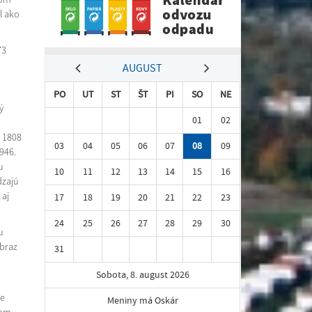
l ako
73
AUGUST
PO
UT
ST
ŠT
PI
SO
NE
ý
01
02
u 1808
03
04
05
06
07
08
09
946.
u
10
11
12
13
14
15
16
dzajú
 aj
17
18
19
20
21
22
23
24
25
26
27
28
29
30
u
obraz
31
Sobota, 8. august 2026
be
Meniny má Oskár