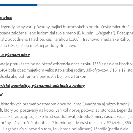
v obce
 legendy ho vytvoril pôvodný majiteľ hrachovského hradu, český rytier Hraško
 osade založenej jeho ľudom dal svoje meno (Ľ. Kubáni: „Valgatha“). Postupn
ral z pôvodného Hrachou, cez Harahou (1360), Hrachowo, maďarské Ráhó,
áhó (1808) až do dnešnej podoby Hrachovo.
k a význam obce
ne je preukázateľne doložená existencia obce z roku 1353 s názvom Hracho
1404 bola obec majetkom veľkostatkárskej rodiny Jákofyovcov. V 16. a 17. sto
slúžila ako pohraničná pevnosť v boji proti Turkom.
rické pamiatky, významné udalosti a rodiny
 d
 historických prameňov stredom obce bol hrad (uvádza sa aj názov hradný
ľ), ktorý bol postavený na kopci. Vznikol v prvej polovici 15. storočia. Legenda
ca sa k hradu, opisuje ako hrad spodoboval jednotlivé miery času: 1 veža – je
 brány – štyri ročné obdobia, 12 komínov – dvanásť mesiacov, 52 izieb..., 365
... Legenda ďalej hovorí o tom, že v hrade bol väznený Jánošík (podľa diela