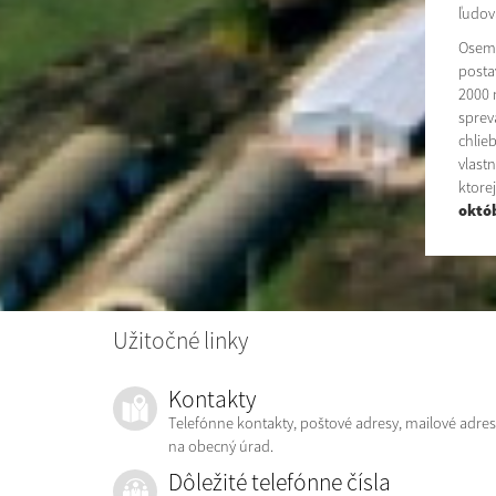
ľudov
Osemd
posta
2000 
sprev
chlie
vlast
ktorej
októ
Užitočné linky
Kontakty
Telefónne kontakty, poštové adresy, mailové adres
na obecný úrad.
Dôležité telefónne čísla