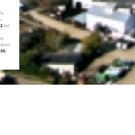
la
u
92
bol
ej
tníkom
a
30.