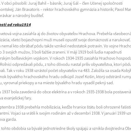
 V obci pôsobili: Juraj Bahil – básnik; Juraj Gál – člen Učenej spoločnosti
ontskej; Ján Braxatoris – rektor hrachovského gymnázia a historik; Pavol Ma
právkar a národný buditeľ.
osti od roku1914
svetová vojna zasiahla aj do životov obyvateľov Hrachova. Prebehla všeobecn
izácia, všetci bojaschopní muži museli opustiť svoje domácnosti a narukovať.
nemal kto obrábať pôdu takže vznikol nedostatok potravín. Vo vojne Hrach
lo 3 svojich mužov, 3 boli ťažšie zranení. V máji 1919 boli ľudia napadnutí
ským boľševickým vojskom. V rokoch 1934-1935 zasiahla Hrachovo hospod
 Roľníci odpredávali pôdu, z toho dôvodu nastal príliv obyvateľstva, ktorí pôd
ali. Tak v roku 1938 vzrástol počet obyvateľov na 483. Založila sa osada Kobýľ
ok bývalého hrachovského hradu odkúpil Jozef Košin, ktorý odstránil rumy
, vyrovnal priekopy a na mieste bývalého hradu vysadil pekný sad.
u 1937 bola zavedená do obce elektrina a v rokoch 1935-1938 bola postavená
 evanjelickej fary.
eptembra 1938 prebehla mobilizácia, keďže hranice štátu boli ohrozené fašist
ntmi. Vojaci sa vrátili k svojim rodinám až v decembri 1938. V januári 1939 vz
ova garda.
 tohto obdobia sa bývalé jednotriedne školy spájajú a vznikla dvojtriedna O