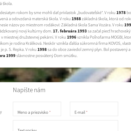
á škola.
esiatym rokom by sme mohli dať prívlastok „budovateľské“. V roku
1978
bo
vená a odovzdaná materská škola. V roku
1988
základná škola, ktorá od rok
nesie názov po miestnom rodákovi: Základná škola Sama Vozára. V roku
19
ádzkovaný nový kultúrny dom.
17. februára 1993
sa začal piecť hrachovský
b v miestnej družstevnej pekárni. V roku
1996
vznikla Poľnofarma MOGBI, ktor
níkom je rodina Králiková. Neskôr vznikla ďalšia súkromná firma KOVOS, vlas
 je p. S. Repka. V roku
1998
sa do obce zaviedol zemný plyn. Bol postavený 
bra 1999
slávnostne posvätený Dom smútku.
Napíšte nám
y
Meno a priezvisko
*
E-mail
*
Text správy