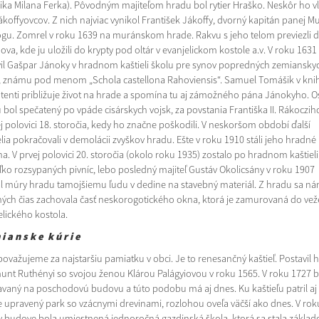
ika Milana Ferka). Pôvodným majiteľom hradu bol rytier Hraško. Neskôr ho vl
ákoffyovcov. Z nich najviac vynikol František Jákoffy, dvorný kapitán panej M
ogu. Zomrel v roku 1639 na muránskom hrade. Rakvu s jeho telom previezli 
va, kde ju uložili do krypty pod oltár v evanjelickom kostole a.v. V roku 1631
vil Gašpar Jánoky v hradnom kaštieli školu pre synov popredných zemiansky
, známu pod menom „Schola castellona Rahoviensis“. Samuel Tomášik v kni
tenti približuje život na hrade a spomína tu aj zámožného pána Jánokyho. 
 bol spečatený po vpáde cisárskych vojsk, za povstania Františka II. Rákoczih
ej polovici 18. storočia, kedy ho značne poškodili. V neskoršom období ďalší
elia pokračovali v demolácii zvyškov hradu. Ešte v roku 1910 stáli jeho hradné
a. V prvej polovici 20. storočia (okolo roku 1935) zostalo po hradnom kaštieli
ľko rozsypaných pivníc, lebo posledný majiteľ Gustáv Okolicsány v roku 1907
l múry hradu tamojšiemu ľudu v dedine na stavebný materiál. Z hradu sa n
ých čias zachovala časť neskorogotického okna, ktorá je zamurovaná do vež
elického kostola.
i a n s k e k ú r i e
považujeme za najstaršiu pamiatku v obci. Je to renesančný kaštieľ. Postavil 
unt Ruthényi so svojou ženou Klárou Palágyiovou v roku 1565. V roku 1727 b
avaný na poschodovú budovu a túto podobu má aj dnes. Ku kaštieľu patril aj
 upravený park so vzácnymi drevinami, rozlohou oveľa väčší ako dnes. V rok
v budove bola umiestnená jednoročná gazdinská škola, ktorá sa stala zákla