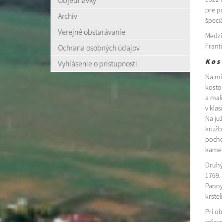
Objednávky
pre p
Archív
špeci
Verejné obstarávanie
Medzi
Franti
Ochrana osobných údajov
K o s 
Vyhlásenie o prístupnosti
Na mi
kostol
a maľ
v kla
Na ju
kružb
pocho
kamen
Druhý
1769.
Panny 
krsteľ
Pri o