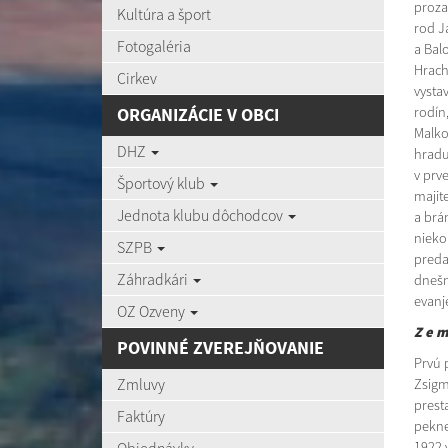
proza
Kultúra a šport
rod J
Fotogaléria
a Bal
Hracho
Cirkev
vysta
ORGANIZÁCIE V OBCI
rodín
Malko
DHZ
hradu
v prv
Športový klub
majit
Jednota klubu dôchodcov
a brán
nieko
SZPB
preda
Záhradkári
dnešn
evanj
OZ Ozveny
Z e m 
POVINNÉ ZVEREJŇOVANIE
Prvú 
Zmluvy
Zsigm
prest
Faktúry
pekne
1922 