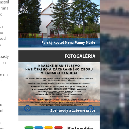
astnil
uráňa
do
ch
he
Osud
Farský kostol Mena Panny Márie
o
FOTOGALÉRIA
 bašty
 iba
ám do
e
ho
ol
Zber úrody a žatevné práce
u
dom