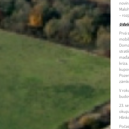
novín.
Maloh
– roz
Udal
Prvá 
mobil
Doma 
strati
maďar
kríza.
kupov
Pozem
zámku
V rok
budova
23. s
okupa
Hlink
Počas