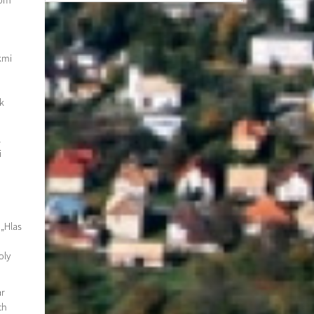
kom
kmi
k
,
i
 „Hlas
oly
ár
ch