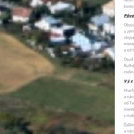
refor
kosto
Pôvo
Obyva
u zem
obyva
miest
a od 
Osud 
Ruthé
rodin
V ý z
Hrach
a náro
od Ta
miest
s mat
Ďalší
a nár