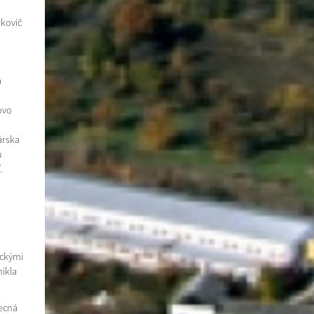
rkovič
á
ovo
árska
u
.
ickými
nikla
becná