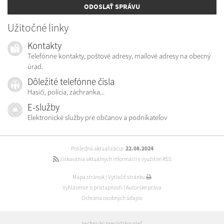
ODOSLAŤ SPRÁVU
Užitočné linky
Kontakty
Telefónne kontakty, poštové adresy, mailové adresy na obecný
úrad.
Dôležité telefónne čísla
Hasiči, polícia, záchranka...
E-služby
Elektronické služby pre občanov a podnikateľov
Posledná aktualizácia:
22.08.2024
získavania aktuálnych informácií s využitím RSS
Mapa stránok
|
Vytlačiť stránku
Vyhlásenie o prístupnosti
|
Autorské práva
Ochrana osobných údajov
technický prevádzkovateľ