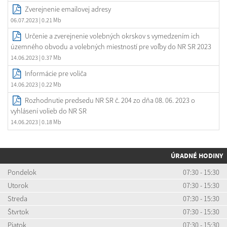
Zverejnenie emailovej adresy
06.07.2023
| 0.21 Mb
Určenie a zverejnenie volebných okrskov s vymedzením ich
územného obvodu a volebných miestností pre voľby do NR SR 2023
14.06.2023
| 0.37 Mb
Informácie pre voliča
14.06.2023
| 0.22 Mb
Rozhodnutie predsedu NR SR č. 204 zo dňa 08. 06. 2023 o
vyhlásení volieb do NR SR
14.06.2023
| 0.18 Mb
ÚRADNÉ HODINY
Pondelok
07:30 - 15:30
Utorok
07:30 - 15:30
Streda
07:30 - 15:30
Štvrtok
07:30 - 15:30
Piatok
07:30 - 15:30