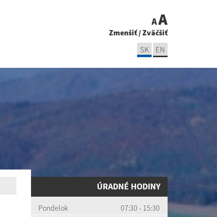
A
A
Zmenšiť
/
Zväčšiť
SK
EN
ÚRADNÉ HODINY
Pondelok
07:30 - 15:30