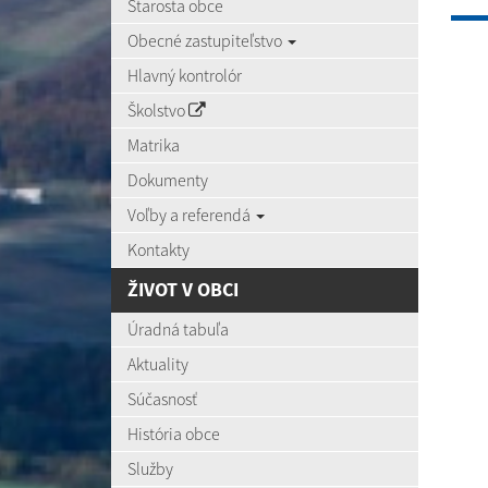
Starosta obce
Obecné zastupiteľstvo
Hlavný kontrolór
Školstvo
Matrika
Dokumenty
Voľby a referendá
Kontakty
ŽIVOT V OBCI
Úradná tabuľa
Aktuality
Súčasnosť
História obce
Služby