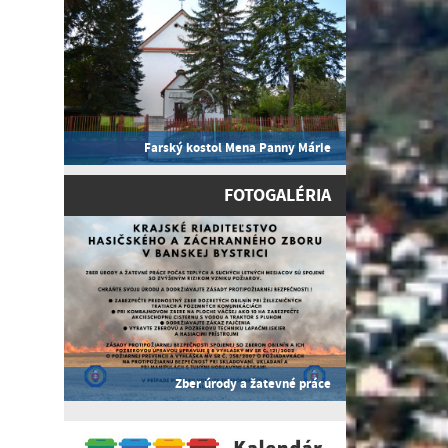
Farský kostol Mena Panny Márie
FOTOGALÉRIA
Zber úrody a žatevné práce