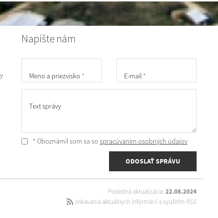
Napíšte nám
y
Meno a priezvisko
*
E-mail
*
Text správy
* Oboznámil som sa so
spracúvaním osobných údajov
ODOSLAŤ SPRÁVU
Posledná aktualizácia:
22.08.2024
získavania aktuálnych informácií s využitím RSS