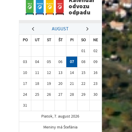
AUGUST
PO
UT
ST
ŠT
PI
SO
NE
01
02
03
04
05
06
07
08
09
10
11
12
13
14
15
16
17
18
19
20
21
22
23
24
25
26
27
28
29
30
31
Piatok, 7. august 2026
Meniny má Štefánia