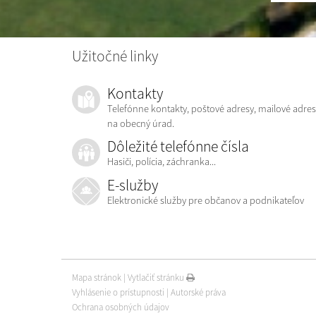
Užitočné linky
Kontakty
Telefónne kontakty, poštové adresy, mailové adres
na obecný úrad.
Dôležité telefónne čísla
Hasiči, polícia, záchranka...
E-služby
Elektronické služby pre občanov a podnikateľov
Mapa stránok
|
Vytlačiť stránku
Vyhlásenie o prístupnosti
|
Autorské práva
Ochrana osobných údajov