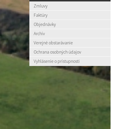
Zmluvy
Faktúry
Objednávky
Archív
Verejné obstarávanie
Ochrana osobných údajov
Vyhlásenie o prístupnosti