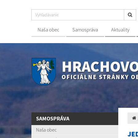
Naša obec
Samospráva
Aktuality
HRACHOV
OFICIÁLNE STRÁNKY O
SAMOSPRÁVA
Naša obec
JE