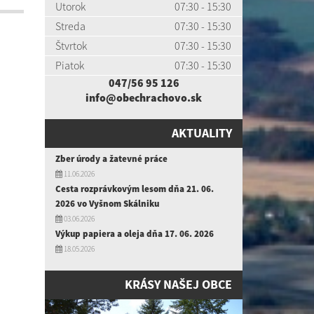
Utorok
07:30 - 15:30
Streda
07:30 - 15:30
Štvrtok
07:30 - 15:30
Piatok
07:30 - 15:30
047/56 95 126
info@obechrachovo.sk
AKTUALITY
Zber úrody a žatevné práce
11.06.2026
Cesta rozprávkovým lesom dňa 21. 06.
2026 vo Vyšnom Skálniku
03.06.2026
Výkup papiera a oleja dňa 17. 06. 2026
18.05.2026
KRÁSY NAŠEJ OBCE