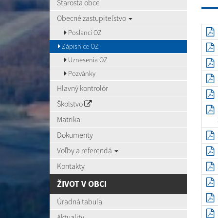
Starosta obce
Obecné zastupiteľstvo
Poslanci OZ
Zápisnice OZ
Uznesenia OZ
Pozvánky
Hlavný kontrolór
Školstvo
Matrika
Dokumenty
Voľby a referendá
Kontakty
ŽIVOT V OBCI
Úradná tabuľa
Aktuality