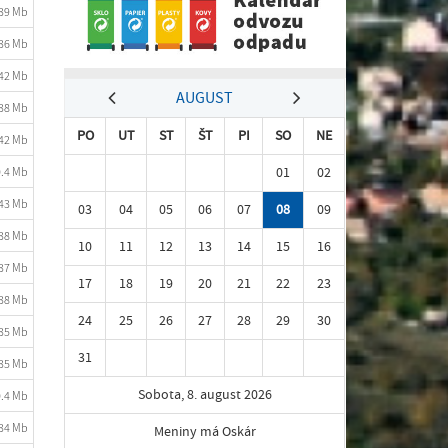
.39 Mb
.36 Mb
.42 Mb
AUGUST
.38 Mb
PO
UT
ST
ŠT
PI
SO
NE
.42 Mb
01
02
0.4 Mb
.43 Mb
03
04
05
06
07
08
09
.38 Mb
10
11
12
13
14
15
16
.37 Mb
17
18
19
20
21
22
23
.38 Mb
24
25
26
27
28
29
30
.35 Mb
31
.35 Mb
Sobota, 8. august 2026
0.4 Mb
.34 Mb
Meniny má Oskár