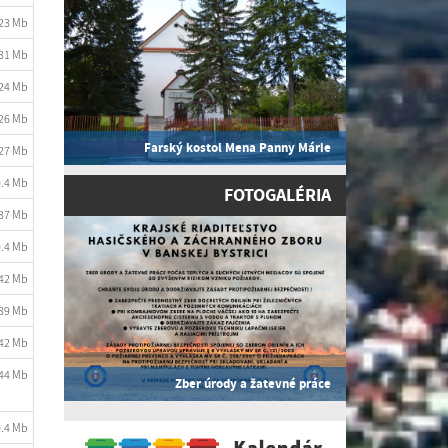
.23 Mb
.31 Mb
.24 Mb
.26 Mb
Farský kostol Mena Panny Márie
.27 Mb
0.4 Mb
FOTOGALÉRIA
.37 Mb
0.4 Mb
.42 Mb
.39 Mb
.42 Mb
.44 Mb
Zber úrody a žatevné práce
0.4 Mb