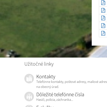
Užitočné linky
Kontakty
Telefónne kontakty, poštové adresy, mailové adres
na obecný úrad.
Dôležité telefónne čísla
Hasiči, polícia, záchranka...