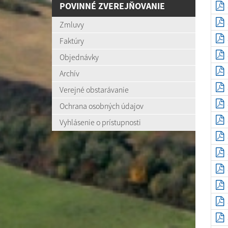
POVINNÉ ZVEREJŇOVANIE
Zmluvy
Faktúry
Objednávky
Archív
Verejné obstarávanie
Ochrana osobných údajov
Vyhlásenie o prístupnosti