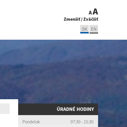
A
A
Zmenšiť
/
Zväčšiť
SK
EN
ÚRADNÉ HODINY
Pondelok
07:30 - 15:30