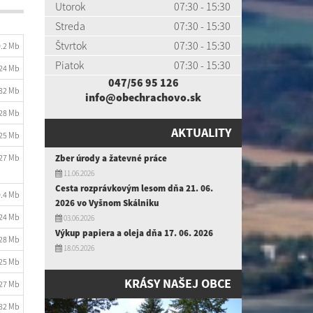
Utorok
07:30 - 15:30
Streda
07:30 - 15:30
Štvrtok
07:30 - 15:30
0.2 Mb
Piatok
07:30 - 15:30
.24 Mb
047/56 95 126
.32 Mb
info@obechrachovo.sk
.28 Mb
AKTUALITY
.25 Mb
.27 Mb
Zber úrody a žatevné práce
11.06.2026
Cesta rozprávkovým lesom dňa 21. 06.
0.4 Mb
2026 vo Vyšnom Skálniku
.24 Mb
03.06.2026
Výkup papiera a oleja dňa 17. 06. 2026
.28 Mb
18.05.2026
.25 Mb
KRÁSY NAŠEJ OBCE
.27 Mb
.32 Mb