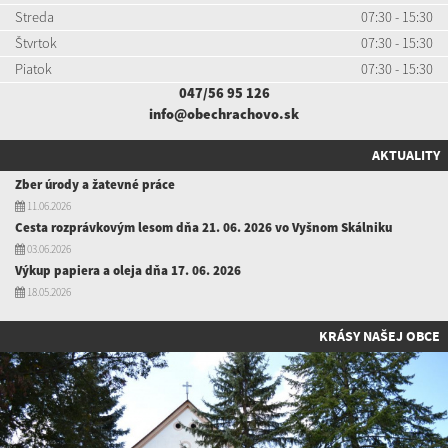
Streda
07:30 - 15:30
Štvrtok
07:30 - 15:30
Piatok
07:30 - 15:30
047/56 95 126
info@obechrachovo.sk
AKTUALITY
Zber úrody a žatevné práce
11.06.2026
Cesta rozprávkovým lesom dňa 21. 06. 2026 vo Vyšnom Skálniku
03.06.2026
Výkup papiera a oleja dňa 17. 06. 2026
18.05.2026
KRÁSY NAŠEJ OBCE