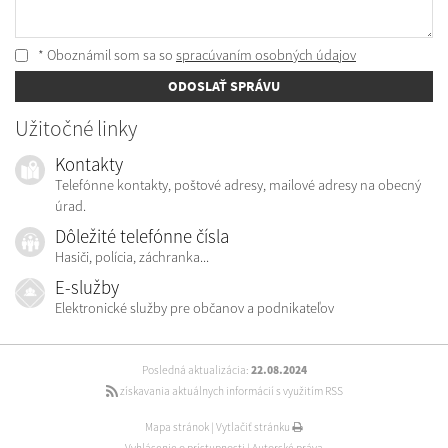
* Oboznámil som sa so
spracúvaním osobných údajov
ODOSLAŤ SPRÁVU
Užitočné linky
Kontakty
Telefónne kontakty, poštové adresy, mailové adresy na obecný
úrad.
Dôležité telefónne čísla
Hasiči, polícia, záchranka...
E-služby
Elektronické služby pre občanov a podnikateľov
Posledná aktualizácia:
22.08.2024
získavania aktuálnych informácií s využitím RSS
Mapa stránok
|
Vytlačiť stránku