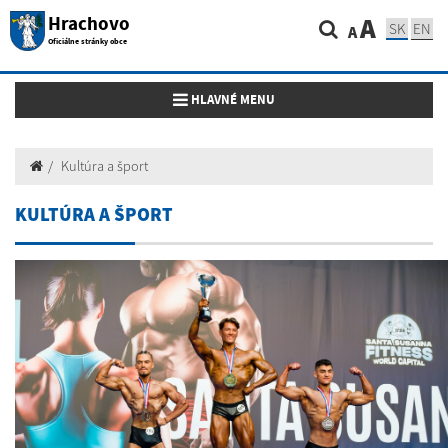
Hrachovo
A
SK
EN
A
Oficiálne stránky obce
Toggle navigation
HLAVNÉ MENU
Kultúra a šport
KULTÚRA A ŠPORT