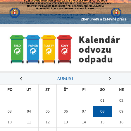
Zber úrody a žatevné práce
AUGUST
PO
UT
ST
ŠT
PI
SO
NE
01
02
03
04
05
06
07
08
09
10
11
12
13
14
15
16