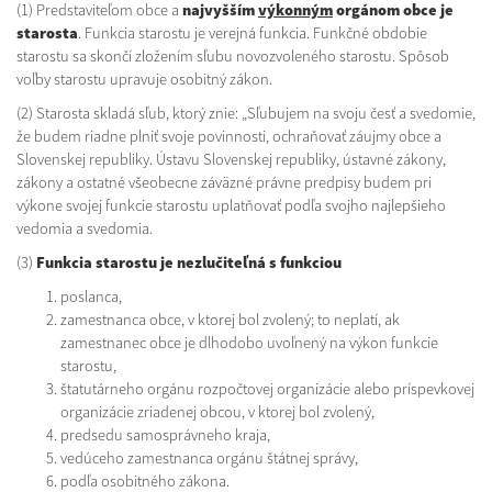
(1) Predstaviteľom obce a
najvyšším
výkonným
orgánom obce je
starosta
. Funkcia starostu je verejná funkcia. Funkčné obdobie
starostu sa skončí zložením sľubu novozvoleného starostu. Spôsob
voľby starostu upravuje osobitný zákon.
(2) Starosta skladá sľub, ktorý znie: „Sľubujem na svoju česť a svedomie,
že budem riadne plniť svoje povinnosti, ochraňovať záujmy obce a
Slovenskej republiky. Ústavu Slovenskej republiky, ústavné zákony,
zákony a ostatné všeobecne záväzné právne predpisy budem pri
výkone svojej funkcie starostu uplatňovať podľa svojho najlepšieho
vedomia a svedomia.
(3)
Funkcia starostu je nezlučiteľná s funkciou
poslanca,
zamestnanca obce, v ktorej bol zvolený; to neplatí, ak
zamestnanec obce je dlhodobo uvoľnený na výkon funkcie
starostu,
štatutárneho orgánu rozpočtovej organizácie alebo príspevkovej
organizácie zriadenej obcou, v ktorej bol zvolený,
predsedu samosprávneho kraja,
vedúceho zamestnanca orgánu štátnej správy,
podľa osobitného zákona.