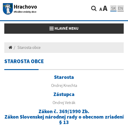
Hrachovo
A
SK
EN
A
Oficiálne stránky obce
Toggle navigation
HLAVNÉ MENU
Starosta obce
STAROSTA OBCE
Starosta
Ondrej Knechta
Zástupca
Ondrej Vetrák
Zákon č. 369/1990 Zb.
Zákon Slovenskej národnej rady o obecnom zriadení
§ 13