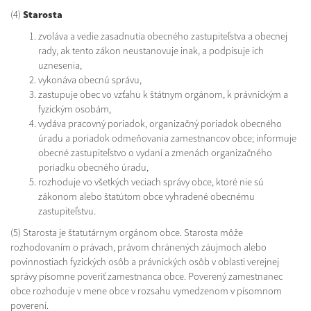
(4)
Starosta
zvoláva a vedie zasadnutia obecného zastupiteľstva a obecnej
rady, ak tento zákon neustanovuje inak, a podpisuje ich
uznesenia,
vykonáva obecnú správu,
zastupuje obec vo vzťahu k štátnym orgánom, k právnickým a
fyzickým osobám,
vydáva pracovný poriadok, organizačný poriadok obecného
úradu a poriadok odmeňovania zamestnancov obce; informuje
obecné zastupiteľstvo o vydaní a zmenách organizačného
poriadku obecného úradu,
rozhoduje vo všetkých veciach správy obce, ktoré nie sú
zákonom alebo štatútom obce vyhradené obecnému
zastupiteľstvu.
(5) Starosta je štatutárnym orgánom obce. Starosta môže
rozhodovaním o právach, právom chránených záujmoch alebo
povinnostiach fyzických osôb a právnických osôb v oblasti verejnej
správy písomne poveriť zamestnanca obce. Poverený zamestnanec
obce rozhoduje v mene obce v rozsahu vymedzenom v písomnom
poverení.