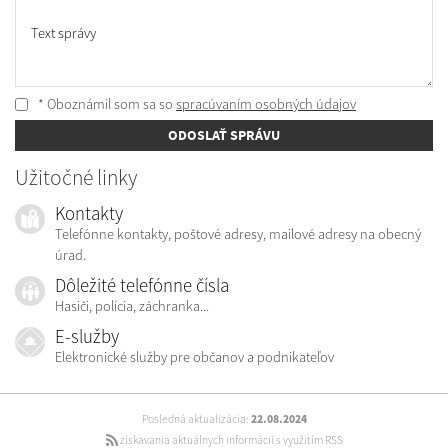
Text správy
* Oboznámil som sa so
spracúvaním osobných údajov
ODOSLAŤ SPRÁVU
Užitočné linky
Kontakty
Telefónne kontakty, poštové adresy, mailové adresy na obecný
úrad.
Dôležité telefónne čísla
Hasiči, polícia, záchranka...
E-služby
Elektronické služby pre občanov a podnikateľov
Posledná aktualizácia:
22.08.2024
získavania aktuálnych informácií s využitím RSS