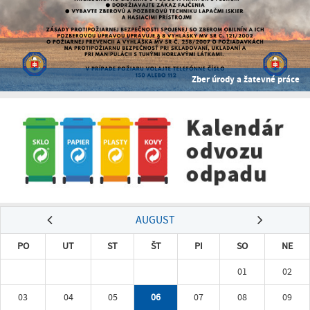
Zber úrody a žatevné práce
AUGUST
PO
UT
ST
ŠT
PI
SO
NE
01
02
03
04
05
06
07
08
09