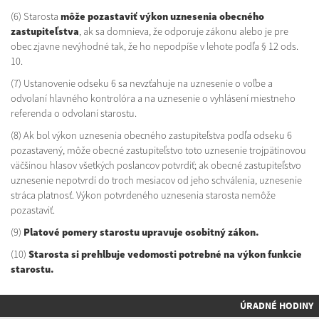
(6) Starosta
môže pozastaviť výkon uznesenia obecného
zastupiteľstva
, ak sa domnieva, že odporuje zákonu alebo je pre
obec zjavne nevýhodné tak, že ho nepodpíše v lehote podľa § 12 ods.
10.
(7) Ustanovenie odseku 6 sa nevzťahuje na uznesenie o voľbe a
odvolaní hlavného kontrolóra a na uznesenie o vyhlásení miestneho
referenda o odvolaní starostu.
(8) Ak bol výkon uznesenia obecného zastupiteľstva podľa odseku 6
pozastavený, môže obecné zastupiteľstvo toto uznesenie trojpätinovou
väčšinou hlasov všetkých poslancov potvrdiť; ak obecné zastupiteľstvo
uznesenie nepotvrdí do troch mesiacov od jeho schválenia, uznesenie
stráca platnosť. Výkon potvrdeného uznesenia starosta nemôže
pozastaviť.
(9)
Platové pomery starostu upravuje osobitný zákon.
(10)
Starosta si prehlbuje vedomosti potrebné na výkon funkcie
starostu.
ÚRADNÉ HODINY