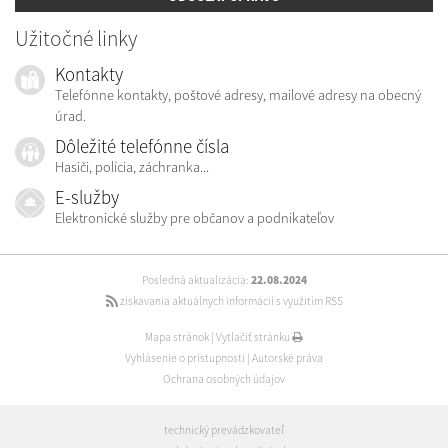
Užitočné linky
Kontakty
Telefónne kontakty, poštové adresy, mailové adresy na obecný
úrad.
Dôležité telefónne čísla
Hasiči, polícia, záchranka...
E-služby
Elektronické služby pre občanov a podnikateľov
Posledná aktualizácia:
22.08.2024
získavania aktuálnych informácií s využitím RSS
Mapa stránok
|
Vytlačiť stránku
Vyhlásenie o prístupnosti
|
Autorské práva
Ochrana osobných údajov
technický prevádzkovateľ