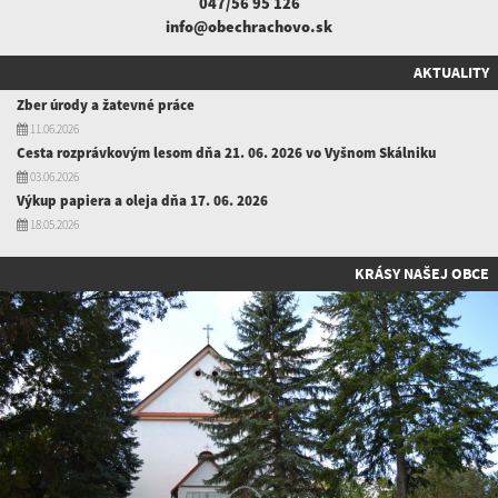
047/56 95 126
info@obechrachovo.sk
AKTUALITY
Zber úrody a žatevné práce
11.06.2026
Cesta rozprávkovým lesom dňa 21. 06. 2026 vo Vyšnom Skálniku
03.06.2026
Výkup papiera a oleja dňa 17. 06. 2026
18.05.2026
KRÁSY NAŠEJ OBCE