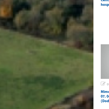
hosp
0
Mimo
07. 0
(Dod