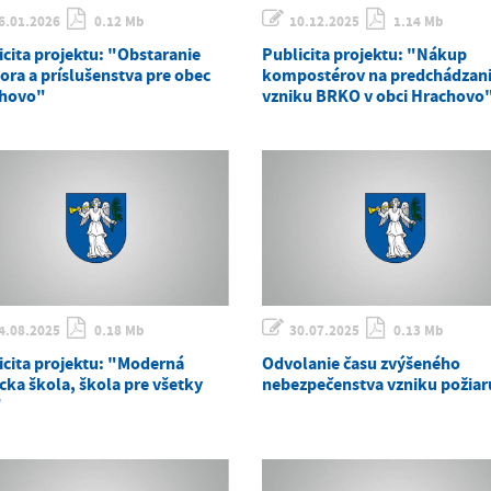
6.01.2026
0.12 Mb
10.12.2025
1.14 Mb
icita projektu: "Obstaranie
Publicita projektu: "Nákup
ora a príslušenstva pre obec
kompostérov na predchádzan
hovo"
vzniku BRKO v obci Hrachovo
4.08.2025
0.18 Mb
30.07.2025
0.13 Mb
icita projektu: "Moderná
Odvolanie času zvýšeného
cka škola, škola pre všetky
nebezpečenstva vzniku požiar
"