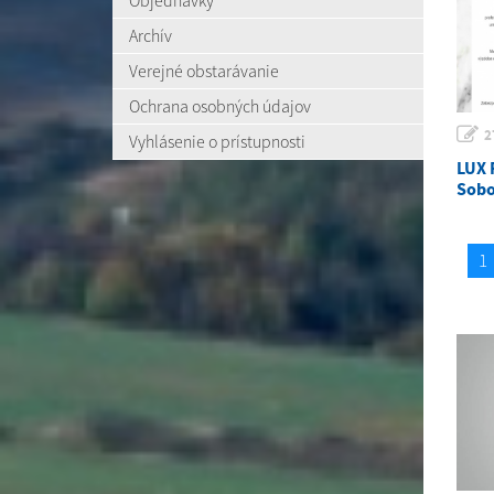
Objednávky
Archív
Verejné obstarávanie
Ochrana osobných údajov
2
Vyhlásenie o prístupnosti
LUX 
Sobo
1