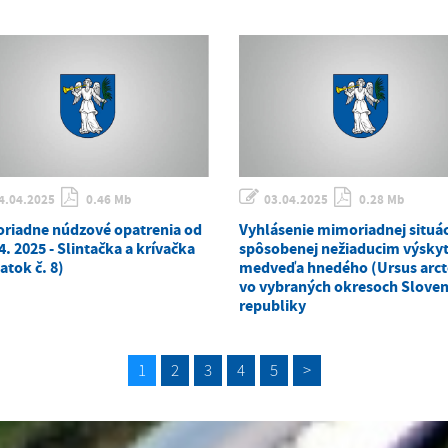
4.04.2025
0.46 Mb
03.04.2025
0.28 Mb
riadne núdzové opatrenia od
Vyhlásenie mimoriadnej situác
4. 2025 - Slintačka a krívačka
spôsobenej nežiaducim výsk
atok č. 8)
medveďa hnedého (Ursus arct
vo vybraných okresoch Sloven
republiky
1
2
3
4
5
>