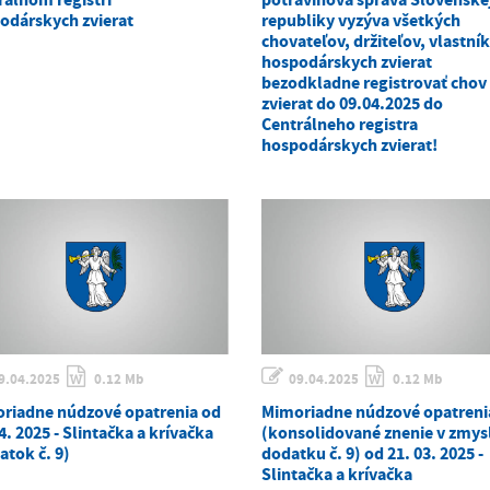
odárskych zvierat
republiky vyzýva všetkých
chovateľov, držiteľov, vlastní
hospodárskych zvierat
bezodkladne registrovať chov
zvierat do 09.04.2025 do
Centrálneho registra
hospodárskych zvierat!
9.04.2025
0.12 Mb
09.04.2025
0.12 Mb
riadne núdzové opatrenia od
Mimoriadne núdzové opatreni
4. 2025 - Slintačka a krívačka
(konsolidované znenie v zmys
atok č. 9)
dodatku č. 9) od 21. 03. 2025 -
Slintačka a krívačka