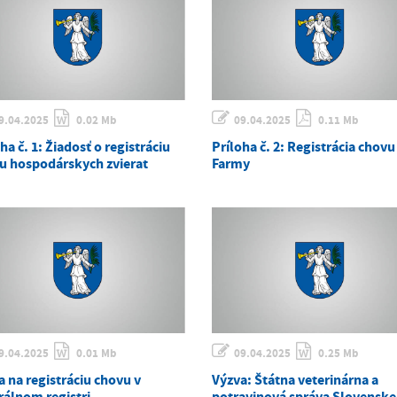
9.04.2025
0.02 Mb
09.04.2025
0.11 Mb
ha č. 1: Žiadosť o registráciu
Príloha č. 2: Registrácia chovu
u hospodárskych zvierat
Farmy
9.04.2025
0.01 Mb
09.04.2025
0.25 Mb
 na registráciu chovu v
Výzva: Štátna veterinárna a
rálnom registri
potravinová správa Slovenske