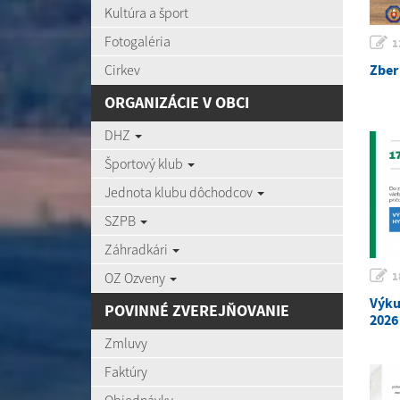
Kultúra a šport
Fotogaléria
1
Cirkev
Zber
ORGANIZÁCIE V OBCI
DHZ
Športový klub
Jednota klubu dôchodcov
SZPB
Záhradkári
OZ Ozveny
1
Výkup
POVINNÉ ZVEREJŇOVANIE
2026
Zmluvy
Faktúry