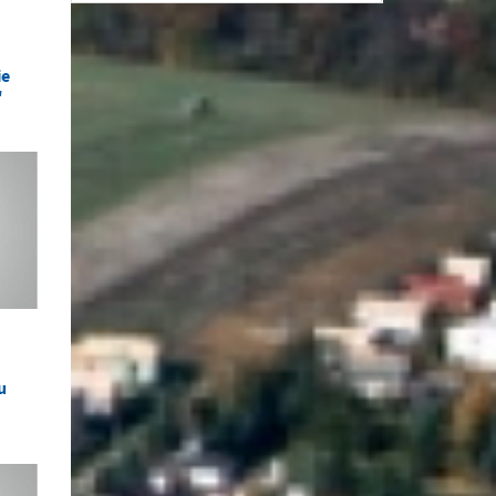
ie
"
u