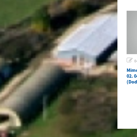
0
Mimo
02. 0
(Dod