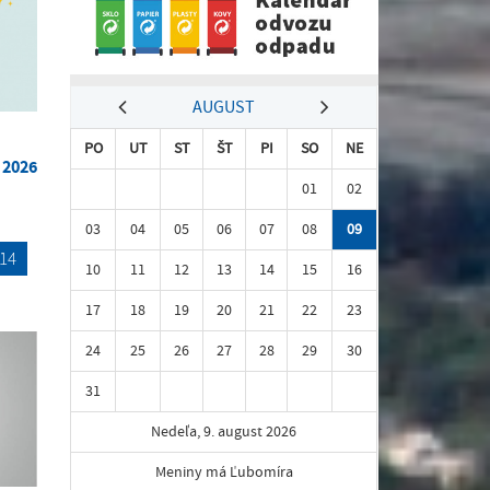
AUGUST
PO
UT
ST
ŠT
PI
SO
NE
. 2026
01
02
03
04
05
06
07
08
09
14
10
11
12
13
14
15
16
17
18
19
20
21
22
23
24
25
26
27
28
29
30
31
Nedeľa, 9. august 2026
Meniny má Ľubomíra