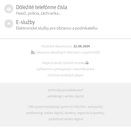
Dôležité telefónne čísla
Hasiči, polícia, záchranka...
E-služby
Elektronické služby pre občanov a podnikateľov
Posledná aktualizácia:
22.08.2024
získavania aktuálnych informácií s využitím RSS
Mapa stránok
|
Vytlačiť stránku
Vyhlásenie o prístupnosti
|
Autorské práva
Ochrana osobných údajov
technický prevádzkovateľ
webdesign
|
webex.digital
CMS systém (redakčný) systém ECHELON 2
,
web portál
,
webhosting
,
webex.digital
,
domény
,
registrácia domény
,
spoločnosť webex.digital