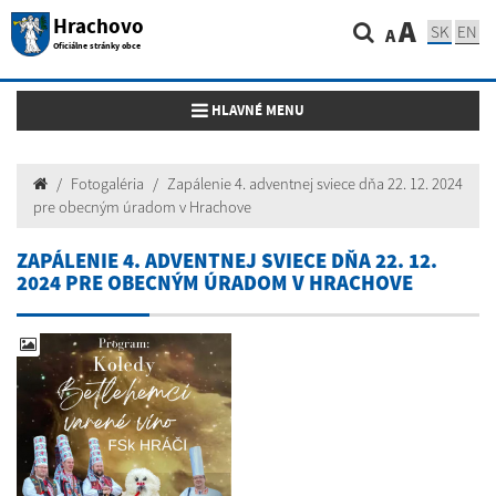
Hrachovo
A
SK
EN
A
Oficiálne stránky obce
Toggle navigation
HLAVNÉ MENU
Fotogaléria
Zapálenie 4. adventnej sviece dňa 22. 12. 2024
pre obecným úradom v Hrachove
ZAPÁLENIE 4. ADVENTNEJ SVIECE DŇA 22. 12.
2024 PRE OBECNÝM ÚRADOM V HRACHOVE