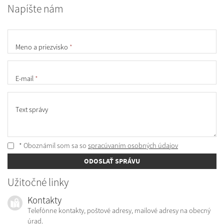
Napíšte nám
Meno a priezvisko
*
E-mail
*
Text správy
* Oboznámil som sa so
spracúvaním osobných údajov
ODOSLAŤ SPRÁVU
Užitočné linky
Kontakty
Telefónne kontakty, poštové adresy, mailové adresy na obecný
úrad.