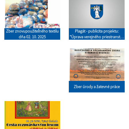
Plagát - publicita projektu:
Zber znovupoužiteľného textilu
"Úprava verejného priestranstva
dňa 02. 10. 2025
v obci Hrachovo"
Zber úrody a žatevné práce