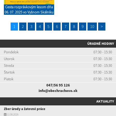
Cesta rozprávkovým lesom dňa
06. 07. 2025 vo Vyšnom Skálniku
1
2
3
4
5
6
7
8
9
10
>
ÚRADNÉ HODINY
Pondelok
07:30 - 15:30
Utorok
07:30 - 15:30
Streda
07:30 - 15:30
Štvrtok
07:30 - 15:30
Piatok
07:30 - 15:30
047/56 95 126
info@obechrachovo.sk
AKTUALITY
Zber úrody a žatevné práce
11.06.2026