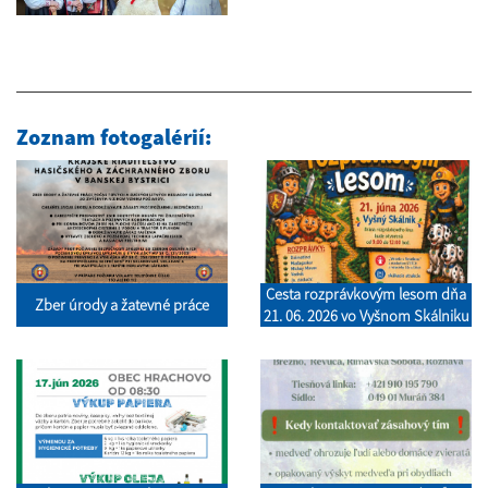
Zoznam fotogalérií:
Cesta rozprávkovým lesom dňa
Zber úrody a žatevné práce
21. 06. 2026 vo Vyšnom Skálniku